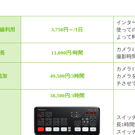
インタ
線利用
3,750円～/1日
使って
よって
カメラ
長
11,000円/時間
撮影時
カメラ
追加
49,500円/3時間
カメラ
チさせ
38,500円/3時間
スイッ
長1時間9
スイッ