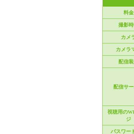
料金
撮影時
カメ
カメラ
配信装
配信サー
視聴用のW
ジ
パスワー