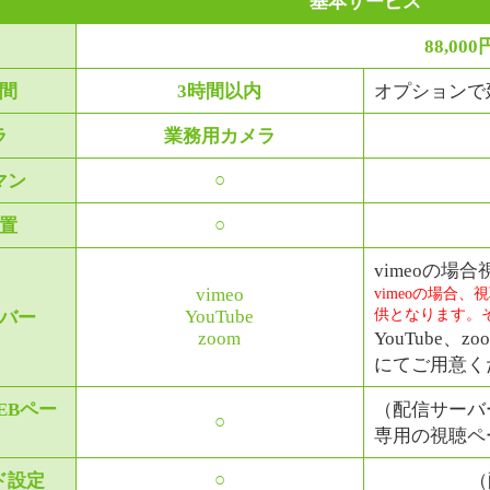
基本サービス
88,000
間
3時間以内
オプションで
ラ
業務用カメラ
○
マン
○
置
vimeoの場
vimeo
vimeoの場合
供となります。
YouTube
バー
zoom
YouTube
にてご用意く
EBペー
（配信サーバー
○
専用の視聴ペ
○
ド設定
（