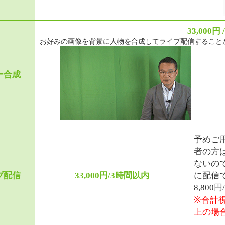
33,000円 
お好みの画像を背景に人物を合成してライブ配信すること
ー合成
予めご
者の方
ないの
ブ配信
33,000円/3時間以内
に配信
8,80
※合計視
上の場合