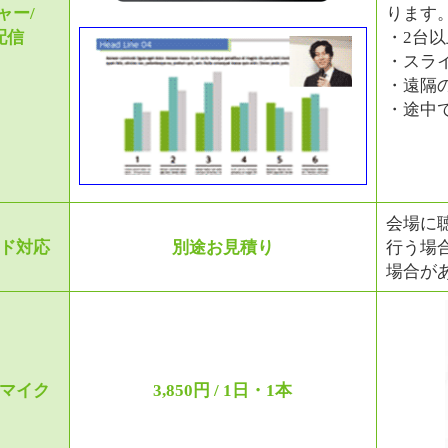
ャー/
ります
配信
・2台
・スラ
・遠隔
・途中
会場に
ド対応
別途お見積り
行う場
場合が
マイク
3,850円 / 1日・1本