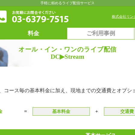
手軽に頼めるライブ配信サービス
株式会社リン
料金
ご利用事例
オール・イン・ワンのライブ配信
DC▶Stream
、コース毎の基本料金に加え、現地までの交通費とオプシ
=
+
金
基本料金
交通費