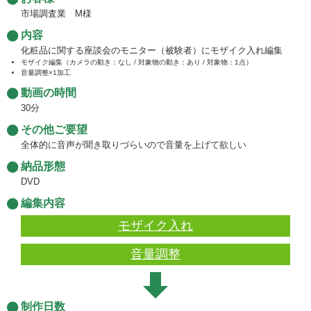
市場調査業 M様
内容
化粧品に関する座談会のモニター（被験者）にモザイク入れ編集
モザイク編集（カメラの動き：なし / 対象物の動き：あり / 対象物：1点）
音量調整×1加工
動画の時間
30分
その他ご要望
全体的に音声が聞き取りづらいので音量を上げて欲しい
納品形態
DVD
編集内容
モザイク入れ
音量調整
制作日数