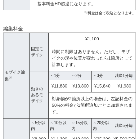
基本料金HD超過になります。
※料金は全て税込となります。
編集料金
¥1,100
固定モ
時間に制限はありません。ただし、モザ
ザイク
イクの形や位置が変わったら1箇所として
計算します。
モザイク編
～1分
～2分
～3分
以降1分毎
※
集
¥11,880
¥13,860
¥15,840
¥1,980
動きの
あるモ
対象物が2箇所以上の場合は、左記料金の
ザイク
50%の料金が1箇所追加ごとに加算されま
す。
～5分以
～10分以
～15分以
～20分以
以降5分毎
内
内
内
内