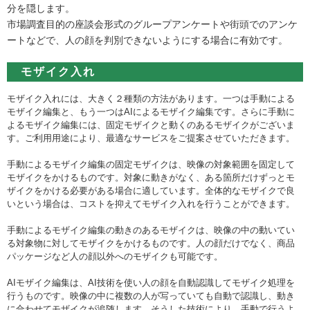
分を隠します。
市場調査目的の座談会形式のグループアンケートや街頭でのアンケ
ートなどで、人の顔を判別できないようにする場合に有効です。
モザイク入れ
モザイク入れには、大きく２種類の方法があります。一つは手動による
モザイク編集と、もう一つはAIによるモザイク編集です。さらに手動に
よるモザイク編集には、固定モザイクと動くのあるモザイクがございま
す。ご利用用途により、最適なサービスをご提案させていただきます。
手動によるモザイク編集の固定モザイクは、映像の対象範囲を固定して
モザイクをかけるものです。対象に動きがなく、ある箇所だけずっとモ
ザイクをかける必要がある場合に適しています。全体的なモザイクで良
いという場合は、コストを抑えてモザイク入れを行うことができます。
手動によるモザイク編集の動きのあるモザイクは、映像の中の動いてい
る対象物に対してモザイクをかけるものです。人の顔だけでなく、商品
パッケージなど人の顔以外へのモザイクも可能です。
AIモザイク編集は、AI技術を使い人の顔を自動認識してモザイク処理を
行うものです。映像の中に複数の人が写っていても自動で認識し、動き
に合わせてモザイクが追随します。そうした技術により、手動で行うよ