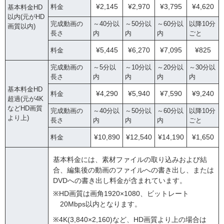
¥2,145
¥2,970
¥3,795
¥4,620
料金
基本料金HD
以内(元がHD
完成動画の
～40分以
～50分以
～60分以
以降10分
画質以内)
長さ
内
内
内
ごと
¥5,445
¥6,270
¥7,095
¥825
料金
完成動画の
～5分以
～10分以
～20分以
～30分以
長さ
内
内
内
内
基本料金HD
¥4,290
¥5,940
¥7,590
¥9,240
料金
超過(元が4K
などHD画質
完成動画の
～40分以
～50分以
～60分以
以降10分
より上)
長さ
内
内
内
ごと
¥10,890
¥12,540
¥14,190
¥1,650
料金
基本料金には、素材ファイルの取り込みおよび結
合、編集後の動画のファイルへの書き出し、または
DVDへの書き出し料金が含まれています。
※HD画質は画角1920×1080、ビットレート
20Mbps以内となります。
※4K(3,840×2,160)など、HD画質より上の場合は