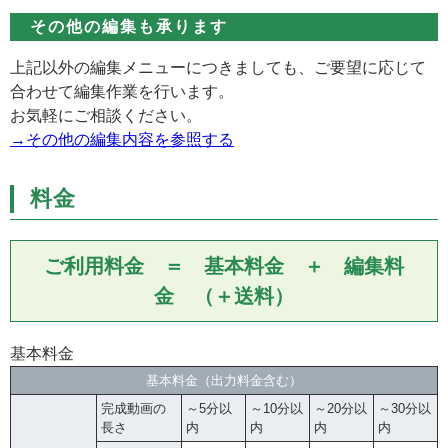
その他の編集も承ります
上記以外の編集メニューにつきましても、ご要望に応じて
合わせて編集作業を行います。
お気軽にご相談ください。
→その他の編集内容を参照する
料金
ご利用料金 ＝ 基本料金 ＋ 編集料
金 （＋送料）
基本料金
基本料金（出力料金含む）
完成動画の
～5分以
～10分以
～20分以
～30分以
長さ
内
内
内
内