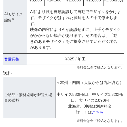
¥8,800
¥14,300
¥19,800
¥25,300
¥5,500/5分
AIにより顔を自動認識して自動でモザイクをかけま
AIモザイク
す。モザイクがはずれた箇所を人の手で修正しま
※
編集
す。
映像の内容によりAIが認識せずに、上手くモザイク
がかからない場合があります。その場合は、「動
きのあるモザイク」をご提案させていただく場合
があります。
¥825 / 加工
音量調整
※料金は全て税込となります。
送料
＜本州・四国（大阪からは九州含む）
＞
小サイズ880円/口、中サイズ1,320円/
ご納品・素材返却が郵送の場
合の送料
口、大サイズ2,090円
北海道、沖縄は別途料金
詳しくは
こちら
※料金は全て税込となります。