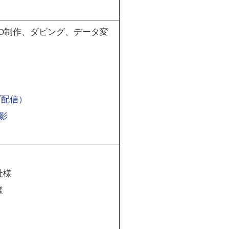
D制作、ダビング、データ変
イブ配信）
影
社様
様