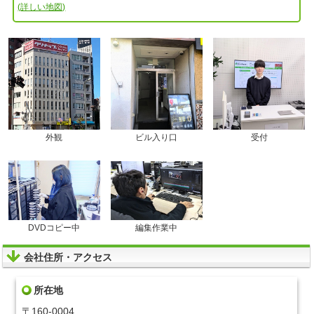
(詳しい地図)
外観
ビル入り口
受付
DVDコピー中
編集作業中
会社住所・アクセス
所在地
〒160-0004