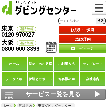
東京
お見積・ご質問
0120-970027
ご注文予約
大阪
0800-600-3396
マイページ
ホーム
初めての
お客様
ご利用
方法
テンプレート
データ
入稿
保証と
サポート
お客様の声
会社案内
サービス一覧を見る
ホーム
店舗案内
東京ダビングセンター