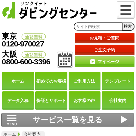
東京
お見積・ご質問
0120-970027
ご注文予約
大阪
0800-600-3396
マイページ
ホーム
初めての
お客様
ご利用
方法
テンプレート
データ
入稿
保証と
サポート
お客様の声
会社案内
サービス一覧を見る
ホーム
会社案内