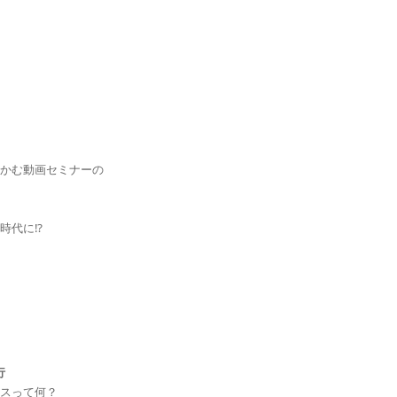
つかむ動画セミナーの
の時代に⁉
行
ースって何？