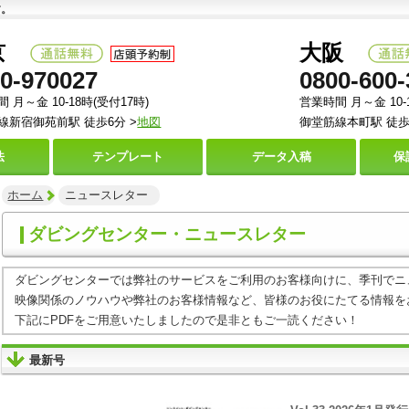
す。
京
大阪
0-970027
0800-600-
 月～金 10-18時(受付17時)
営業時間 月～金 10-
線新宿御苑前駅 徒歩6分 >
地図
御堂筋線本町駅 徒歩
法
テンプレート
データ
入稿
保
ホーム
ニュースレター
ダビングセンター・ニュースレター
ダビングセンターでは弊社のサービスをご利用のお客様向けに、季刊でニ
映像関係のノウハウや弊社のお客様情報など、皆様のお役にたてる情報を
下記にPDFをご用意いたしましたので是非ともご一読ください！
最新号