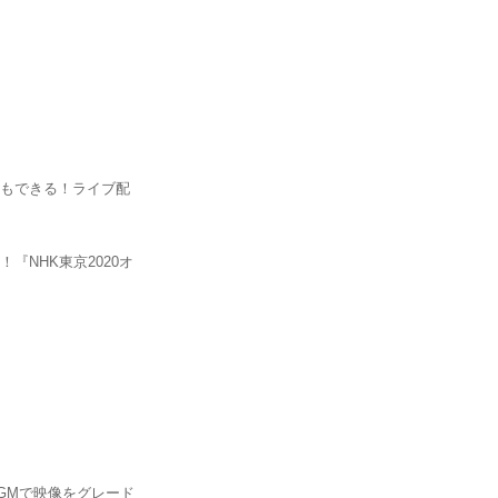
にもできる！ライブ配
『NHK東京2020オ
GMで映像をグレード