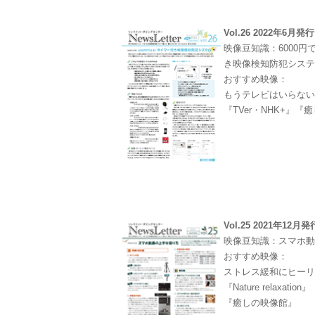
Vol.26 2022年6月発行
映像豆知識：6000
き映像検知防犯シス
おすすめ映像：
もうテレビはいらな
『TVer・NHK+』『
Vol.25 2021年12月発
映像豆知識：スマホ
おすすめ映像：
ストレス緩和にヒー
『Nature relaxation』
『癒しの映像館』