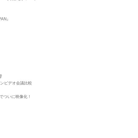
PAN』
行
インビデオ会議比較
ixでついに映像化！