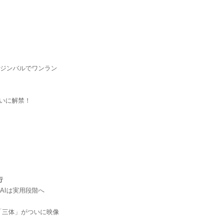
用ジンバルでワンラン
がついに解禁！
行
AIは実用段階へ
「三体」がついに映像