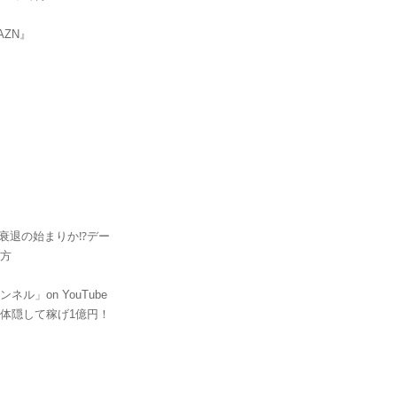
AZN』
xの衰退の始まりか⁉デー
行方
ル」on YouTube
体隠して稼げ1億円！