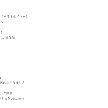
円でできる！タイマー付
テム
い？
癒しの映像館』
行
動画の上手な撮り方
リング動画
『Trip Meditation』