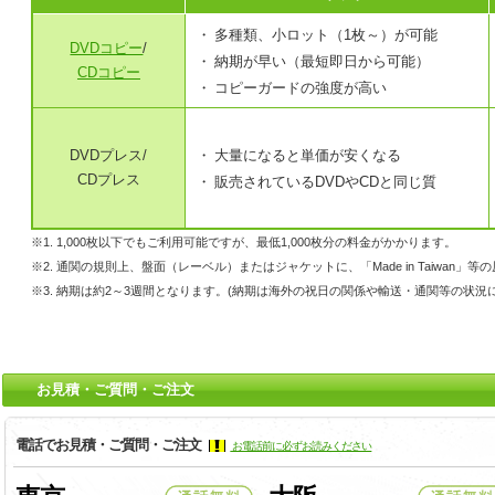
多種類、小ロット（1枚～）が可能
DVDコピー
/
納期が早い（最短即日から可能）
CDコピー
コピーガードの強度が高い
DVDプレス/
大量になると単価が安くなる
CDプレス
販売されているDVDやCDと同じ質
※1. 1,000枚以下でもご利用可能ですが、最低1,000枚分の料金がかかります。
※2. 通関の規則上、盤面（レーベル）またはジャケットに、「Made in Taiwan
※3. 納期は約2～3週間となります。(納期は海外の祝日の関係や輸送・通関等の状況
お見積・ご質問・ご注文
電話でお見積・ご質問・ご注文
お電話前に必ずお読みください