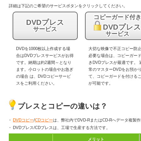
詳細は下記のご希望のサービスボタンをクリックしてください。
コピーガード付
DVDプレス
DVDプレ
サービス
サービス
DVDを1000枚以上作成する場
大切な映像で不正コピー防
合はDVDプレスサービスがお得
必要な場合は、コピーガー
です。納期は約2週間～となり
きDVDプレスが最適です。 
ます。小ロットの場合やお急ぎ
常のマスターDVDをお預か
の場合 は、DVDコピーサービ
て、コピーガードを付ける
スをご利用ください。
が可能です。
プレスとコピーの違いは？
DVDコピー
/
CDコピー
は、弊社内でDVD-RまたはCD-Rへデータ複
DVDプレス/CDプレスは、工場で生産する方法です。
メリット