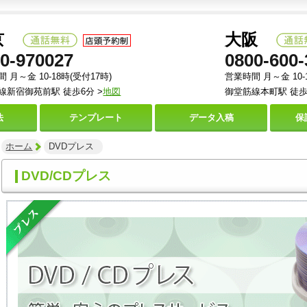
京
大阪
0-970027
0800-600-
 月～金 10-18時(受付17時)
営業時間 月～金 10-
線新宿御苑前駅 徒歩6分 >
地図
御堂筋線本町駅 徒歩
法
テンプレート
データ
入稿
保
ホーム
DVDプレス
DVD/CDプレス