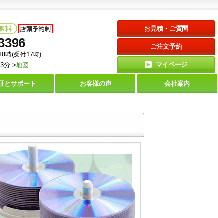
お見積・ご質問
3396
ご注文予約
18時(受付17時)
マイページ
3分 >
地図
証と
サポート
お客様の声
会社案内