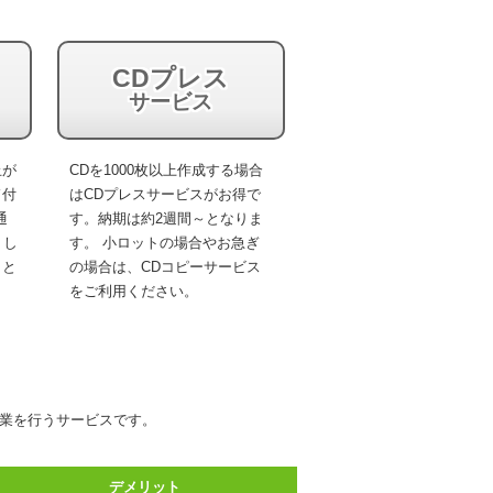
き
CDプレス
ス
サービス
止が
CDを1000枚以上作成する場合
ド付
はCDプレスサービスがお得で
通
す。納期は約2週間～となりま
りし
す。 小ロットの場合やお急ぎ
こと
の場合は、CDコピーサービス
をご利用ください。
製作業を行うサービスです。
デメリット