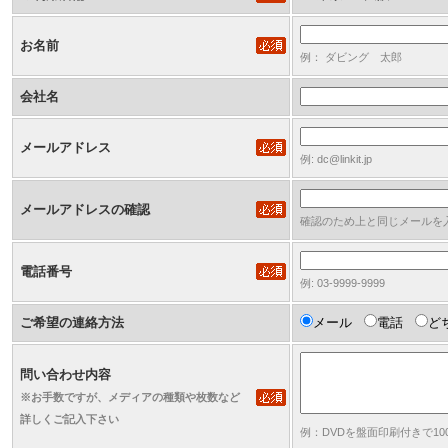
お名前
例： ダビング 太郎
会社名
メールアドレス
例: dc@linkit.jp
メールアドレスの確認
確認のため上と同じメールを
電話番号
例: 03-9999-9999
ご希望の連絡方法
メール
電話
ど
問い合わせ内容
※お手数ですが、メディアの種類や枚数など
詳しくご記入下さい
例：DVDを盤面印刷付きで1