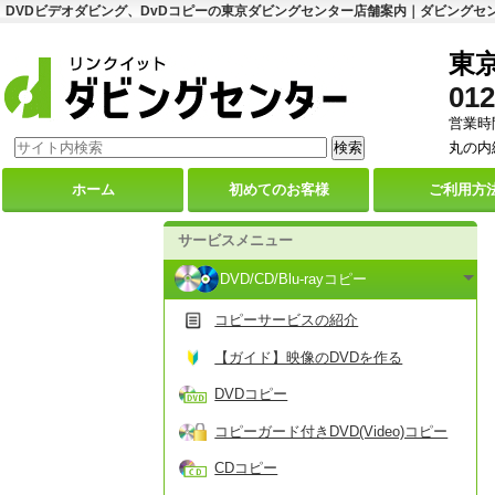
DVDビデオダビング、DvDコピーの東京ダビングセンター店舗案内｜ダビングセ
東
012
営業時間
丸の内
ホーム
初めての
お客様
ご利用
方
サービスメニュー
DVD/CD/Blu-rayコピー
コピーサービスの紹介
【ガイド】映像のDVDを作る
DVDコピー
コピーガード付きDVD(Video)コピー
CDコピー