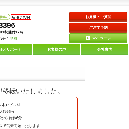
お見積・ご質問
3396
ご注文予約
18時(受付17時)
マイページ
3分 >
地図
証と
サポート
お客様の声
会社案内
が移転いたしました。
 大木戸ビル5F
ら徒歩6分
徒歩6分
スで営業開始いたします