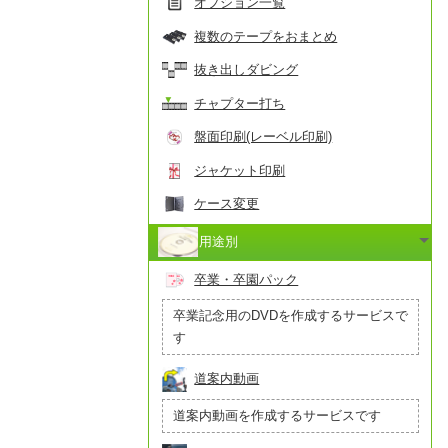
オプション一覧
複数のテープをおまとめ
抜き出しダビング
チャプター打ち
盤面印刷(レーベル印刷)
ジャケット印刷
ケース変更
用途別
卒業・卒園パック
卒業記念用のDVDを作成するサービスで
す
道案内動画
道案内動画を作成するサービスです