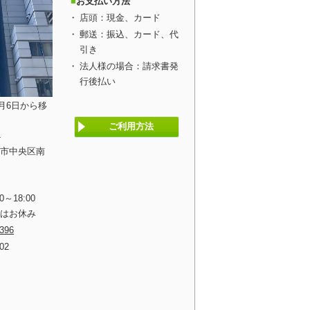
お支払い方法
店頭：現金、カード
郵送：振込、カード、代
引き
法人様の場合：請求書発
行後払い
1月6日から移
ご利用方法
4
阪市中央区南
0～18:00
祝はお休み
3396
702