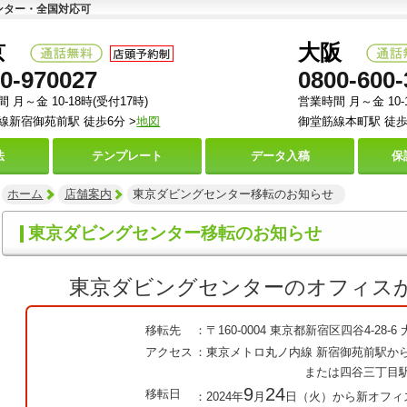
ンター・全国対応可
京
大阪
0-970027
0800-600-
 月～金 10-18時(受付17時)
営業時間 月～金 10-
線新宿御苑前駅 徒歩6分 >
地図
御堂筋線本町駅 徒歩
法
テンプレート
データ
入稿
保
ホーム
店舗案内
東京ダビングセンター移転のお知らせ
東京ダビングセンター移転のお知らせ
東京ダビングセンターのオフィス
移転先
：〒160-0004 東京都新宿区四谷4-28-6
アクセス
：東京メトロ丸ノ内線 新宿御苑前駅か
または四谷三丁目駅から
9
24
移転日
：2024年
月
日（火）から新オフィ