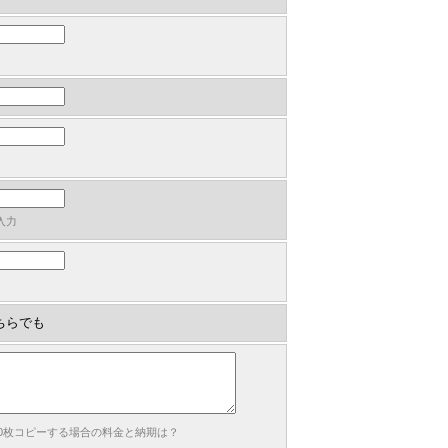
入力
ちらでも
00枚コピーする場合の料金と納期は？