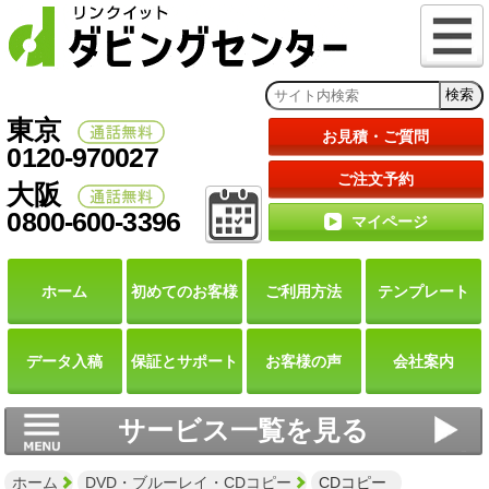
東京
お見積・ご質問
0120-970027
ご注文予約
大阪
0800-600-3396
マイページ
ホーム
初めての
お客様
ご利用
方法
テンプレート
データ
入稿
保証と
サポート
お客様の声
会社案内
サービス一覧を見る
ホーム
DVD・ブルーレイ・CDコピー
CDコピー