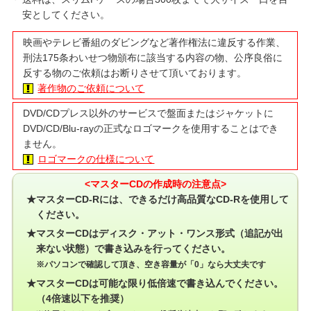
安としてください。
映画やテレビ番組のダビングなど著作権法に違反する作業、
刑法175条わいせつ物頒布に該当する内容の物、公序良俗に
反する物のご依頼はお断りさせて頂いております。
著作物のご依頼について
DVD/CDプレス以外のサービスで盤面またはジャケットに
DVD/CD/Blu-rayの正式なロゴマークを使用することはでき
ません。
ロゴマークの仕様について
<マスターCDの作成時の注意点>
マスターCD-Rには、できるだけ高品質なCD-Rを使用して
ください。
マスターCDはディスク・アット・ワンス形式（追記が出
来ない状態）で書き込みを行ってください。
※パソコンで確認して頂き、空き容量が「0」なら大丈夫です
マスターCDは可能な限り低倍速で書き込んでください。
（4倍速以下を推奨）