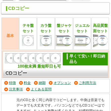
CDコピー
テキ盤
カラ盤
盤ジャケ
ジュエル
高品質盤
セット
セット
セット
セット
面
セット
基本
早くて安い！即日納
品も
100枚未満 最短即日も可
CDコピー
特徴
料金
納期
オプション
ご利用方法
注意事項
よくある質問
元のCDと全く同じ内容でコピーします。中身は音楽でも
データでも大丈夫です。パソコンなどでもCDコピーはで
きますが、ちょっと枚数が多くなると、結構時間がかか