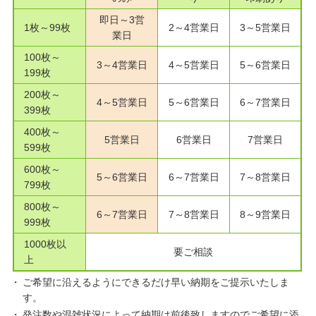
即日～3営
1枚～99枚
2～4営業日
3～5営業日
業日
100枚～
3～4営業日
4～5営業日
5～6営業日
199枚
200枚～
4～5営業日
5～6営業日
6～7営業日
399枚
400枚～
5営業日
6営業日
7営業日
599枚
600枚～
5～6営業日
6～7営業日
7～8営業日
799枚
800枚～
6～7営業日
7～8営業日
8～9営業日
999枚
1000枚以
要ご相談
上
ご希望に沿えるようにできるだけ早い納期をご提示いたしま
す。
発注数や混雑状況によって納期は前後致しますのでご希望に添