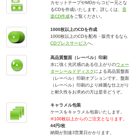
カセットテープやMDからコピー元とな
るCDを作成いたします。詳しくは、
音
楽CD作成
をご覧ください。
1000枚以上のCDを作成
1000枚以上のCDを配布・販売するなら
CDプレスサービス
へ。
高品質盤面（レーベル）印刷
水に強く光沢感のある仕上がりの
ウォー
ターシールドディスク
による高品質盤面
（レーベル）印刷オプションです。盤面
（レーベル）印刷のより綺麗な仕上がり
と耐久性をお求めの方は是非どうぞ。
キャラメル包装
ケースをキャラメル包装いたします。
※100枚以上からのご注文となります。
44円/枚
納期が別途3営業日かかります。