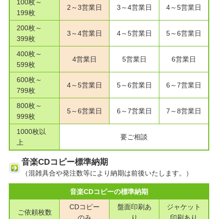
100枚～
2～3営業日
3～4営業日
4～5営業日
199枚
200枚～
3～4営業日
4～5営業日
5～6営業日
399枚
400枚～
4営業日
5営業日
6営業日
599枚
600枚～
4～5営業日
5～6営業日
6～7営業日
799枚
800枚～
5～6営業日
6～7営業日
7～8営業日
999枚
1000枚以
要ご相談
上
音楽CDコピー標準納期
（混雑具合や発注数等により納期は前後いたします。）
音楽CDコピーの標準納期
CDコピー
盤面印刷あ
ジャケット
ご依頼枚数
のみ
り
印刷あり