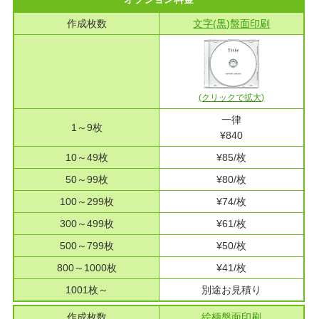
作成枚数
文字(黒)
盤面印刷
(クリックで拡大)
一律
1～9枚
¥840
10～49枚
¥85/枚
50～99枚
¥80/枚
100～299枚
¥74/枚
300～499枚
¥61/枚
500～799枚
¥50/枚
800～1000枚
¥41/枚
1001枚～
別途お見積り
作成枚数
絵柄
盤面印刷