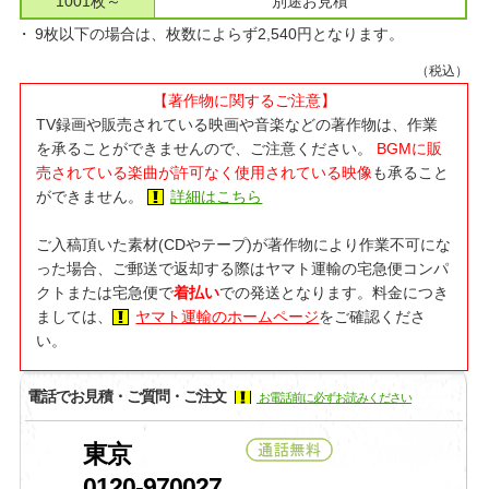
1001枚～
別途お見積
9枚以下の場合は、枚数によらず2,540円となります。
（税込）
【著作物に関するご注意】
TV録画や販売されている映画や音楽などの著作物は、作業
を承ることができませんので、ご注意ください。
BGMに販
売されている楽曲が許可なく使用されている映像
も承ること
ができません。
詳細はこちら
ご入稿頂いた素材(CDやテープ)が著作物により作業不可にな
った場合、ご郵送で返却する際はヤマト運輸の宅急便コンパ
クトまたは宅急便で
着払い
での発送となります。料金につき
ましては、
ヤマト運輸のホームページ
をご確認くださ
い。
電話でお見積・ご質問・ご注文
お電話前に必ずお読みください
東京
0120-970027