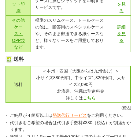
ケースに挟むジャケットを印刷する
ット印
を見
サービスです。
刷
る
その他
標準のスリムケース、トールケース
ケー
の他に、贈答用のスペシャルケース
詳細
ス・
や、そのまま郵送できる紙ケースな
を見
OPP袋
ど、様々なケースをご用意しており
る
など
ます。
送料
＜本州・四国（大阪からは九州含む）＞
小サイズ880円/口、中サイズ1,320円/口、大サ
送料
イズ2,090円
北海道、沖縄は別途料金
詳しくは
こちら
(税込)
ご納品が４箇所以上は
発送代行サービス
をご利用ください。
代引きをご希望の場合は代引き手数料¥330（税込）が別途かか
ります。
送料は、スリムPケースの場合300枚までで大サイズ一口を目