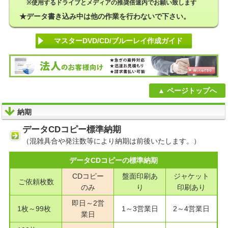
※使用するドライブとメディアの推奨倍速内でお願い致します
データ書き込み中は他の作業を行わないで下さい。
マスターDVD/CD/ブルーレイ作成ガイド
ページトップへ
納期
データCDコピー標準納期
（混雑具合や発注数等により納期は前後いたします。）
データCDコピーの標準納期
CDコピー
盤面印刷あ
ジャケット
ご依頼枚数
のみ
り
印刷あり
即日～2営
1枚～99枚
1～3営業日
2～4営業日
業日