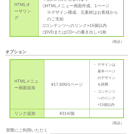
HTMLオ
□HTMLメニュー画面作成、1ページ
ーサリン
※デザイン構成、元素材はお客様から
グ
のご支給
□コンテンツへのリンク×15個以内
□DVDまたはCDへの書き出し×1枚
（税込）
オプション
デザインは
基本ページ
のデザイン
HTMLメニュ
¥17,600/1ページ
を踏襲
ー画面追加
コンテンツ
へのリンク
×15個以内
リンク追加
¥314/個
（税込）
実際にご利用いただく