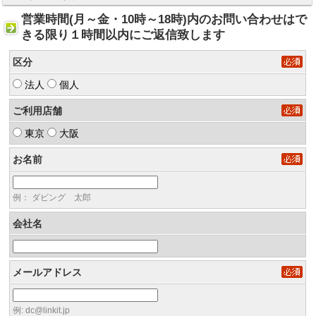
営業時間(月～金・10時～18時)内のお問い合わせはで
きる限り１時間以内にご返信致します
区分
法人
個人
ご利用店舗
東京
大阪
お名前
例： ダビング 太郎
会社名
メールアドレス
例: dc@linkit.jp