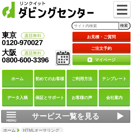
東京
お見積・ご質問
0120-970027
ご注文予約
大阪
0800-600-3396
マイページ
ホーム
初めての
お客様
ご利用
方法
テンプレート
データ
入稿
保証と
サポート
お客様の声
会社案内
サービス一覧を見る
ホーム
HTMLオーサリング