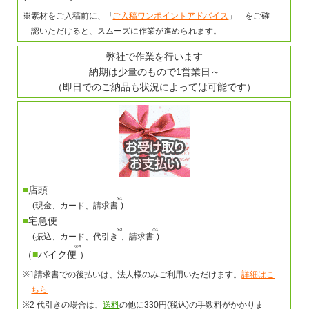
※素材をご入稿前に、「
ご入稿ワンポイントアドバイス
」 をご確
認いただけると、スムーズに作業が進められます。
弊社で作業を行います
納期は少量のもので1営業日～
（即日でのご納品も状況によっては可能です）
■
店頭
※1
(現金、カード、請求書
)
■
宅急便
※2
※1
(振込、カード、代引き
、請求書
)
※3
（
■
バイク便
）
※1請求書での後払いは、法人様のみご利用いただけます。
詳細はこ
ちら
※2 代引きの場合は、
送料
の他に330円(税込)の手数料がかかりま