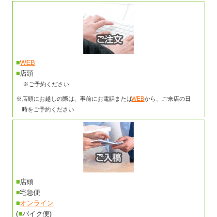
■
WEB
■
店頭
※ご予約ください
※店頭にお越しの際は、事前にお電話または
WEB
から、ご来店の日
時をご予約ください
■
店頭
■
宅急便
■
オンライン
(
■
バイク便)