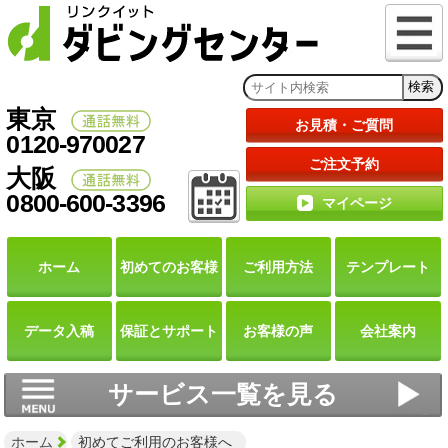
東京
お見積・ご質問
0120-970027
ご注文予約
大阪
0800-600-3396
マイページ
ホーム
初めての
お客様
ご利用
方法
テンプレート
データ
入稿
保証と
サポート
お客様の声
会社案内
サービス一覧を見る
ホーム
初めてご利用のお客様へ