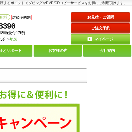
貯まるポイントでダビングやDVD/CDコピーサービスをお得にご利用頂けます。
お見積・ご質問
3396
ご注文予約
18時(受付17時)
マイページ
3分 >
地図
証と
サポート
お客様の声
会社案内
！