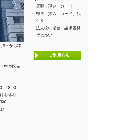
店頭：現金、カード
郵送：振込、カード、代
引き
法人様の場合：請求書発
行後払い
1月6日から移
ご利用方法
4
阪市中央区南
0～18:00
祝はお休み
3396
702