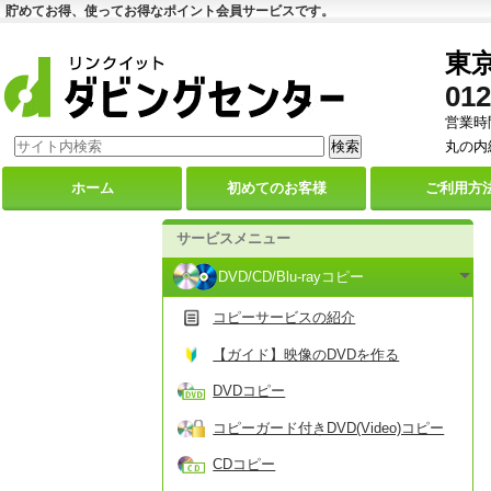
貯めてお得、使ってお得なポイント会員サービスです。
東
012
営業時間
丸の内
ホーム
初めての
お客様
ご利用
方
サービスメニュー
DVD/CD/Blu-rayコピー
コピーサービスの紹介
【ガイド】映像のDVDを作る
DVDコピー
コピーガード付きDVD(Video)コピー
CDコピー