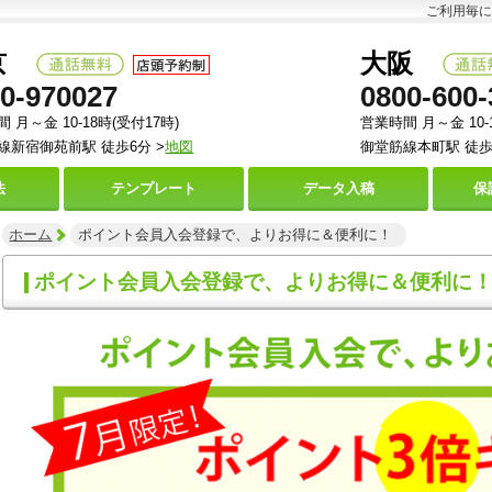
ご利用毎に
京
大阪
0-970027
0800-600-
 月～金 10-18時(受付17時)
営業時間 月～金 10-
線新宿御苑前駅 徒歩6分 >
地図
御堂筋線本町駅 徒歩
法
テンプレート
データ
入稿
保
ホーム
ポイント会員入会登録で、よりお得に＆便利に！
ポイント会員入会登録で、よりお得に＆便利に