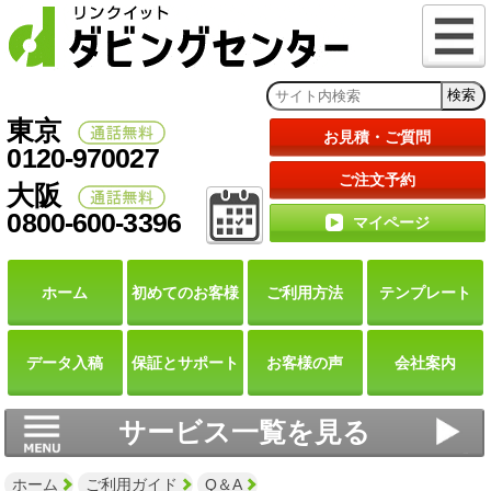
東京
お見積・ご質問
0120-970027
ご注文予約
大阪
0800-600-3396
マイページ
ホーム
初めての
お客様
ご利用
方法
テンプレート
データ
入稿
保証と
サポート
お客様の声
会社案内
サービス一覧を見る
ホーム
ご利用ガイド
Q＆A