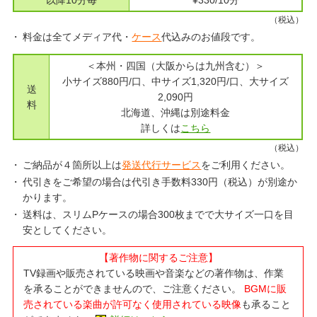
以降10分毎
¥330/10分
（税込）
料金は全てメディア代・
ケース
代込みのお値段です。
＜本州・四国（大阪からは九州含む）＞
小サイズ880円/口、中サイズ1,320円/口、大サイズ
送
2,090円
料
北海道、沖縄は別途料金
詳しくは
こちら
（税込）
ご納品が４箇所以上は
発送代行サービス
をご利用ください。
代引きをご希望の場合は代引き手数料330円（税込）が別途か
かります。
送料は、スリムPケースの場合300枚までで大サイズ一口を目
安としてください。
【著作物に関するご注意】
TV録画や販売されている映画や音楽などの著作物は、作業
を承ることができませんので、ご注意ください。
BGMに販
売されている楽曲が許可なく使用されている映像
も承ること