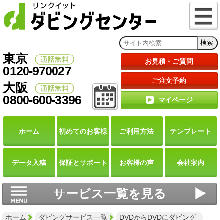
東京
お見積・ご質問
0120-970027
ご注文予約
大阪
0800-600-3396
マイページ
ホーム
初めての
お客様
ご利用
方法
テンプレート
データ
入稿
保証と
サポート
お客様の声
会社案内
サービス一覧を見る
ホーム
ダビングサービス一覧
DVDからDVDにダビング