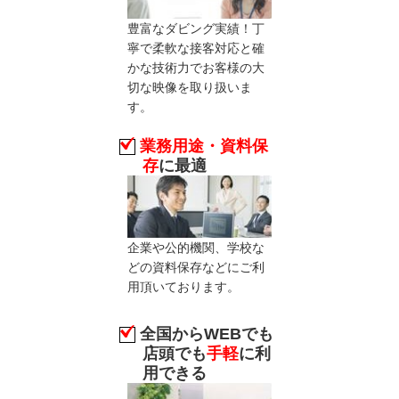
豊富なダビング実績！丁
寧で柔軟な接客対応と確
かな技術力でお客様の大
切な映像を取り扱いま
す。
業務用途・資料保
存
に最適
企業や公的機関、学校な
どの資料保存などにご利
用頂いております。
全国からWEBでも
店頭でも
手軽
に利
用できる