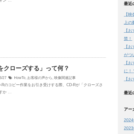
ォン …
最近
【映
上の
【お
禁！
【お
がつ
【お
Dをクローズする」って何？
に！
3/27
HowTo
,
お客様の声から
,
映像関連記事
【お
D-Rのコピー作業をお引き受けする際、CD-Rが「クローズさ
すか …
最近
アー
202
202