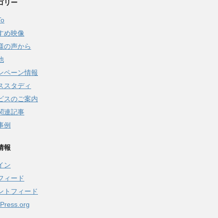
ゴリー
To
すめ映像
様の声から
他
ンペーン情報
ススタディ
ビスのご案内
関連記事
事例
情報
イン
フィード
ントフィード
Press.org