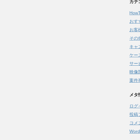
カテ
How
おす
お客
その
キャ
ケー
サー
映像
案件
メタ
ログ
投稿
コメ
Word