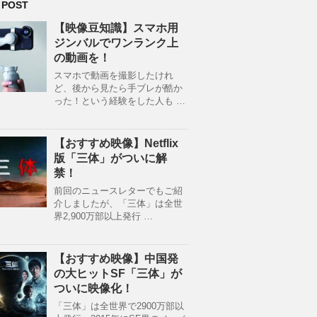
 POST
【映像豆知識】スマホ用
ジンバルでワンランク上
の動画を！
スマホで動画を撮影したけれ
ど、後から見たら手ブレが酷か
った！という経験をした人も …
【おすすめ映像】Netflix
版「三体」がついに解
禁！
前回のニュースレターでもご紹
介しましたが、「三体」は全世
界2,900万部以上発行 …
【おすすめ映像】中国発
の大ヒットSF「三体」が
ついに映像化！
「三体」は全世界で2900万部以