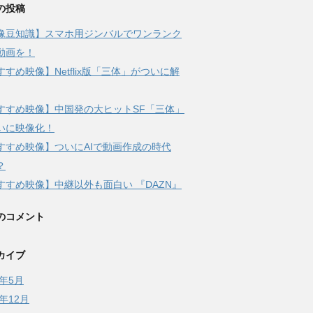
の投稿
像豆知識】スマホ用ジンバルでワンランク
動画を！
すすめ映像】Netflix版「三体」がついに解
すすめ映像】中国発の大ヒットSF「三体」
いに映像化！
すすめ映像】ついにAIで動画作成の時代
？
すすめ映像】中継以外も面白い 『DAZN』
のコメント
カイブ
4年5月
3年12月