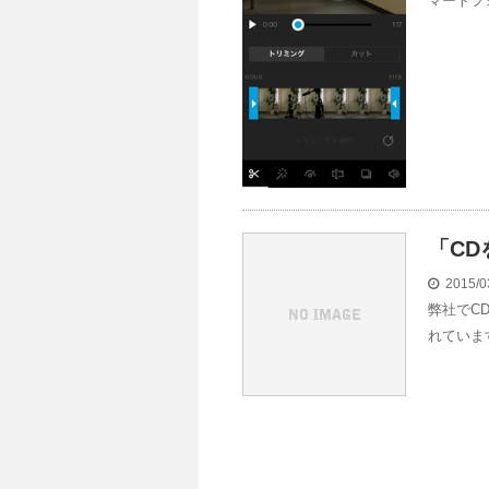
マートフ
「C
2015/0
弊社でC
れていま