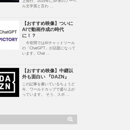
上発行、2015年にSF界のノーベ
ル文学賞と言わ …
【おすすめ映像】ついに
AIで動画作成の時代
に！？
今世間ではAIチャットツール
の「ChatGPT」が話題になって
います。Chat …
【おすすめ映像】中継以
外も面白い 『DAZN』
この記事を書いているちょうど
今、ワールドカップで盛り上が
っています。 そう、スポ …