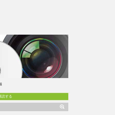
報
購読する