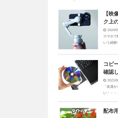
【映
ク上
2024/0
スマホで
いう経験
コピ
確認
2021/0
「友達か
い・・・
配布用