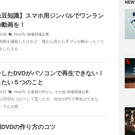
NEW
像豆知識】スマホ用ジンバルでワンラン
の動画を！
5/28
HowTo
,
映像関連記事
動画を撮影したけれど、後から見たら手ブレが酷かった！と
をした人も …
ーしたDVDがパソコンで再生できない！
したい５つのこと
6/22
HowTo
,
お客様の声から
,
その他
,
映像関連記事
らDVDをコピーして貰ったが、自分のPCで再生ができな
」そんな経 …
DVDの作り方のコツ