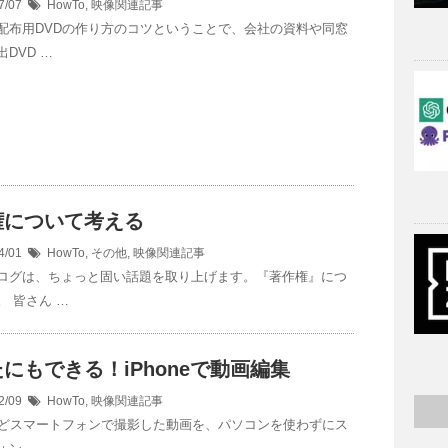
7/07
HowTo
,
映像関連記事
配布用DVDの作り方のコツということで、会社の資料や同窓
DVD …
権について考える
4/01
HowTo
,
その他
,
映像関連記事
ログは、ちょっと固い話題を取り上げます。『著作権』につ
。 皆さん …
にもできる！iPhoneで動画編集
2/09
HowTo
,
映像関連記事
neなどスマートフォンで撮影した動画を、パソコンを使わずにス