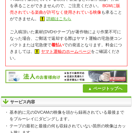
を承ることができませんので、ご注意ください。
BGMに販
売されている楽曲が許可なく使用されている映像
も承ること
ができません。
詳細はこちら
ご入稿頂いた素材(DVDやテープ)が著作物により作業不可に
なった場合、ご郵送で返却する際はヤマト運輸の宅急便コン
パクトまたは宅急便で
着払い
での発送となります。料金につ
きましては、
ヤマト運輸のホームページ
をご確認くださ
い。
ページトップへ
サービス内容
基本的に元のDVCAMの映像を頭から録画されている最後まで
をブルーレイにダビングします。
テープの最初と最後の何も収録されていない箇所の映像はカッ
ト致します。