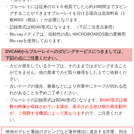
ブルーレイには従来のＤＶＤ画質でしたら約10時間までダビン
グすることができますブルーレイを分ける場合は追加料金（1
枚¥660（税込））が必要になります。
記録形式はBDAV形式になります。（下記ご注意点参照）
Blu-rayメディアは、信頼性の高いMICROBOARDS製の業務用
Blu-rayを使用しております。
DVCAMからブルーレイへのダビングサービスにつきましては、
下記の点にご注意ください。
カビが発生しているテープは、そのままではダビングすること
ができません。他の業者でカビ取り修理をした上でご依頼くだ
さい。
古いテープの場合、癒着などにより作業中にテープが切れる恐
れがあることを予めご了承ください。
ブルーレイの記録形式はBDAV形式になります。
BDAV形式は複
数の映像が収録されている場合、表示される並び順や再生動作
が、ご視聴する機器によって異なります
ので、ご注意くださ
い。
映画やテレビ番組のダビングなど著作権法に違反する作業、刑法