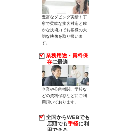
豊富なダビング実績！丁
寧で柔軟な接客対応と確
かな技術力でお客様の大
切な映像を取り扱いま
す。
業務用途・資料保
存
に最適
企業や公的機関、学校な
どの資料保存などにご利
用頂いております。
全国からWEBでも
店頭でも
手軽
に利
用できる