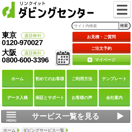
東京
お見積・ご質問
0120-970027
ご注文予約
大阪
0800-600-3396
マイページ
ホーム
初めての
お客様
ご利用
方法
テンプレート
データ
入稿
保証と
サポート
お客様の声
会社案内
サービス一覧を見る
ホーム
ダビングサービス一覧