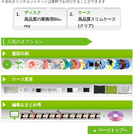
※当社オリジナルジャケットは無料でお付けすることができます
ディスク
ケース
1.
2.
高品質の業務用Blu-
高品質スリムケース
rey
(クリア)
人気の
オプション
盤面印刷
ケース変更
編集おまとめ等
ページトップへ