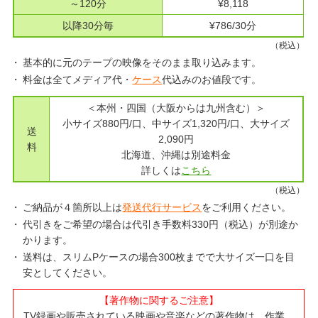
～120分
¥8,118
以降30分毎
¥786/30分
（税込）
基本的に元のテープの映像をそのまま取り込みます。
料金は全てメディア代・
ケース
代込みのお値段です。
＜本州・四国（大阪からは九州含む）＞
小サイズ880円/口、中サイズ1,320円/口、大サイズ
送
2,090円
料
北海道、沖縄は別途料金
詳しくは
こちら
（税込）
ご納品が４箇所以上は
発送代行サービス
をご利用ください。
代引きをご希望の場合は代引き手数料330円（税込）が別途か
かります。
送料は、スリムPケースの場合300枚までで大サイズ一口を目
安としてください。
【著作物に関するご注意】
TV録画や販売されている映画や音楽などの著作物は、作業