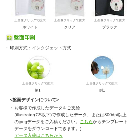
上画像クリックで拡大
上画像クリックで拡大
上画像クリックで拡大
ホワイト
クリア
ブラック
盤面印刷
印刷方式：インクジェット方式
上画像クリックで拡大
上画像クリックで拡大
例1
例1
<盤面デザインについて>
お客様で作成したデータをご支給
(illustrator(CS以下)で作成したデータ、または300dpi以上
のjpegデータをご入稿ください。
こちら
からテンプレート
データをダウンロードできます。)
データ入稿はこちらから