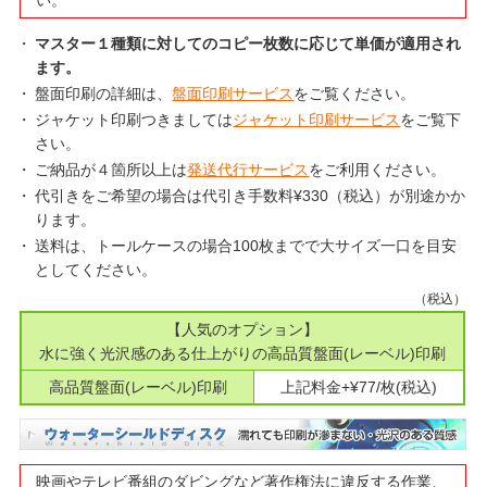
い。
マスター１種類に対してのコピー枚数に応じて単価が適用され
ます。
盤面印刷の詳細は、
盤面印刷サービス
をご覧ください。
ジャケット印刷つきましては
ジャケット印刷サービス
をご覧下
さい。
ご納品が４箇所以上は
発送代行サービス
をご利用ください。
代引きをご希望の場合は代引き手数料¥330（税込）が別途かか
ります。
送料は、トールケースの場合100枚までで大サイズ一口を目安
としてください。
（税込）
【人気のオプション】
水に強く光沢感のある仕上がりの高品質盤面(レーベル)印刷
高品質盤面(レーベル)印刷
上記料金+¥77/枚(税込)
映画やテレビ番組のダビングなど著作権法に違反する作業、