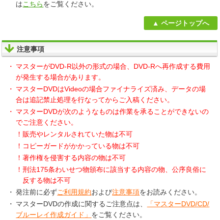
は
こちら
をご覧ください。
ページトップへ
注意事項
マスターがDVD-R以外の形式の場合、DVD-Rへ再作成する費用
が発生する場合があります。
マスターDVDはVideoの場合ファイナライズ済み、データの場
合は追記禁止処理を行なってからご入稿ください。
マスターDVDが次のようなものは作業を承ることができないの
でご注意ください。
！販売やレンタルされていた物は不可
！コピーガードがかかっている物は不可
！著作権を侵害する内容の物は不可
！刑法175条わいせつ物頒布に該当する内容の物、公序良俗に
反する物は不可
発注前に必ず
ご利用規約
および
注意事項
をお読みください。
マスターDVDの作成に関するご注意点は、
「マスターDVD/CD/
ブルーレイ作成ガイド」
をご覧ください。