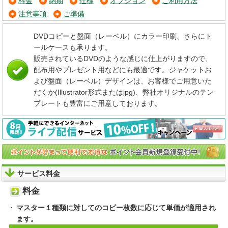
料金
納期
仕様
オプション
ご利用方法
注意事項
ご準備
DVDコピーと盤面（レーベル）にカラー印刷、さらにト
ールケースも承ります。
販売されているDVDのような感じに仕上がりますので、
配布用やプレゼント用などにも最適です。ジャケットお
よび盤面（レーベル）デザインは、お客様でご用意いた
だくか(Illustrator形式またはjpg)、弊社オリジナルのテン
プレートも豊富にご用意しております。
サービス料金
料金
マスター１種類に対してのコピー枚数に応じて単価が適用され
ます。