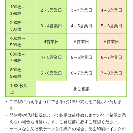
100枚～
2～3営業日
3～4営業日
4～5営業日
199枚
200枚～
3～4営業日
4～5営業日
5～6営業日
399枚
400枚～
4営業日
5営業日
6営業日
599枚
600枚～
4～5営業日
5～6営業日
6～7営業日
799枚
800枚～
5～6営業日
6～7営業日
7～8営業日
999枚
1000枚以
要ご相談
上
ご希望に沿えるようにできるだけ早い納期をご提示いたしま
す。
発注数や混雑状況によって納期は前後致しますのでご希望に添
えない場合も御座います。ご発注前に必ずご確認ください。
ケースなし又は紙ケースと不織布の場合、盤面印刷のインクが