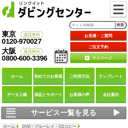
東京
お見積・ご質問
0120-970027
ご注文予約
大阪
0800-600-3396
マイページ
ホーム
初めての
お客様
ご利用
方法
テンプレート
データ
入稿
保証と
サポート
お客様の声
会社案内
サービス一覧を見る
ホーム
DVD・ブルーレイ・CDコピー