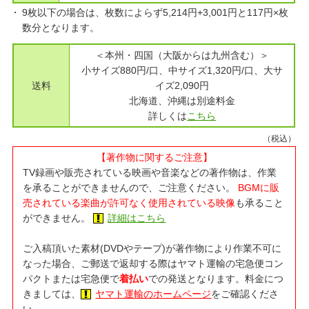
9枚以下の場合は、枚数によらず5,214円+3,001円と117円×枚
数分となります。
＜本州・四国（大阪からは九州含む）＞
小サイズ880円/口、中サイズ1,320円/口、大サ
送料
イズ2,090円
北海道、沖縄は別途料金
詳しくは
こちら
（税込）
【著作物に関するご注意】
TV録画や販売されている映画や音楽などの著作物は、作業
を承ることができませんので、ご注意ください。
BGMに販
売されている楽曲が許可なく使用されている映像
も承ること
ができません。
詳細はこちら
ご入稿頂いた素材(DVDやテープ)が著作物により作業不可に
なった場合、ご郵送で返却する際はヤマト運輸の宅急便コン
パクトまたは宅急便で
着払い
での発送となります。料金につ
きましては、
ヤマト運輸のホームページ
をご確認くださ