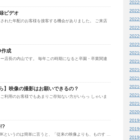
202
202
録ビデオ
202
された年配のお客様を接客する機会がありました。 ご来店
202
202
202
D作成
202
ー店長の内山です。 毎年この時期になると卒園・卒業関連
202
202
202
202
ら】映像の撮影はお願いできるの？
202
ご利用のお客様でもあまりご存知ない方がいらっ しゃいま
202
202
201
!?
201
4K/8Kというのは簡単に言うと、「従来の映像よりも、ものす …
201