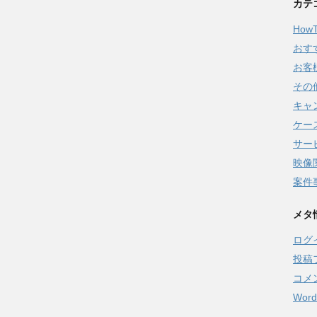
カテ
How
おす
お客
その
キャ
ケー
サー
映像
案件
メタ
ログ
投稿
コメ
Word