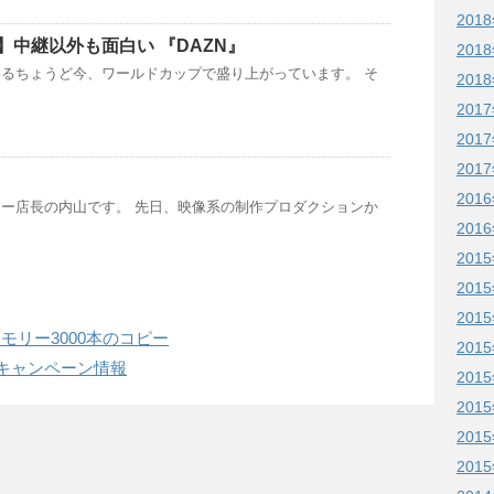
201
】中継以外も面白い 『DAZN』
201
るちょうど今、ワールドカップで盛り上がっています。 そ
201
201
201
201
201
ー店長の内山です。 先日、映像系の制作プロダクションか
201
201
201
201
モリー3000本のコピー
201
なキャンペーン情報
201
201
201
201