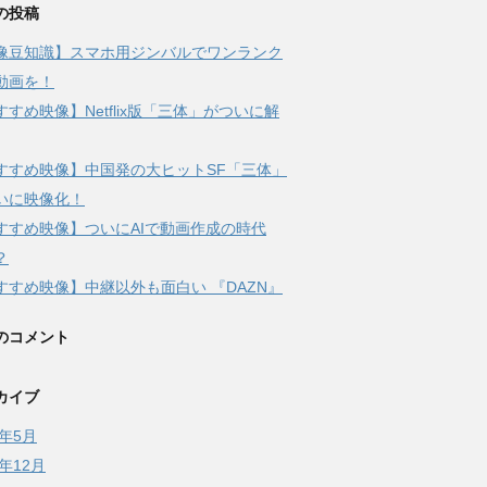
の投稿
像豆知識】スマホ用ジンバルでワンランク
動画を！
すすめ映像】Netflix版「三体」がついに解
すすめ映像】中国発の大ヒットSF「三体」
いに映像化！
すすめ映像】ついにAIで動画作成の時代
？
すすめ映像】中継以外も面白い 『DAZN』
のコメント
カイブ
4年5月
3年12月