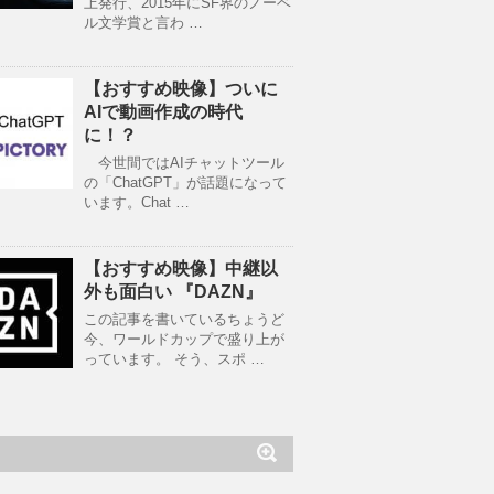
上発行、2015年にSF界のノーベ
ル文学賞と言わ …
【おすすめ映像】ついに
AIで動画作成の時代
に！？
今世間ではAIチャットツール
の「ChatGPT」が話題になって
います。Chat …
【おすすめ映像】中継以
外も面白い 『DAZN』
この記事を書いているちょうど
今、ワールドカップで盛り上が
っています。 そう、スポ …