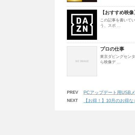
【おすすめ映像
この記事を書いてい
う、スポ …
プロの仕事
東京ダビングセンタ
ら映像デ …
PREV
PCアップデート用USBメ
NEXT
【お得！】10月のお得