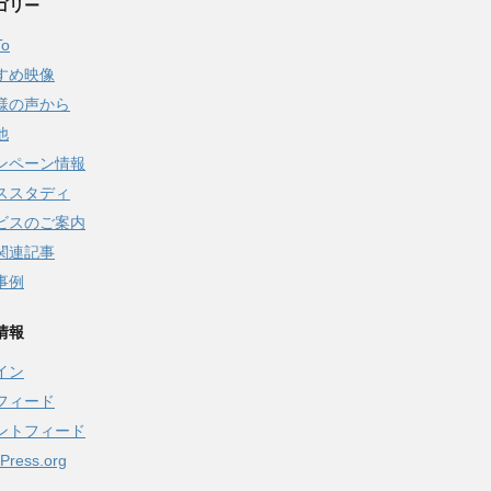
ゴリー
To
すめ映像
様の声から
他
ンペーン情報
ススタディ
ビスのご案内
関連記事
事例
情報
イン
フィード
ントフィード
Press.org