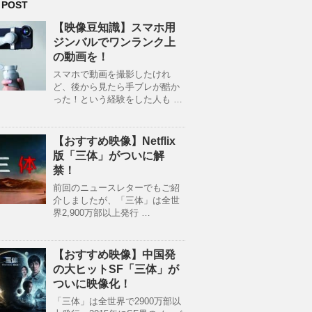
 POST
【映像豆知識】スマホ用
ジンバルでワンランク上
の動画を！
スマホで動画を撮影したけれ
ど、後から見たら手ブレが酷か
った！という経験をした人も …
【おすすめ映像】Netflix
版「三体」がついに解
禁！
前回のニュースレターでもご紹
介しましたが、「三体」は全世
界2,900万部以上発行 …
【おすすめ映像】中国発
の大ヒットSF「三体」が
ついに映像化！
「三体」は全世界で2900万部以