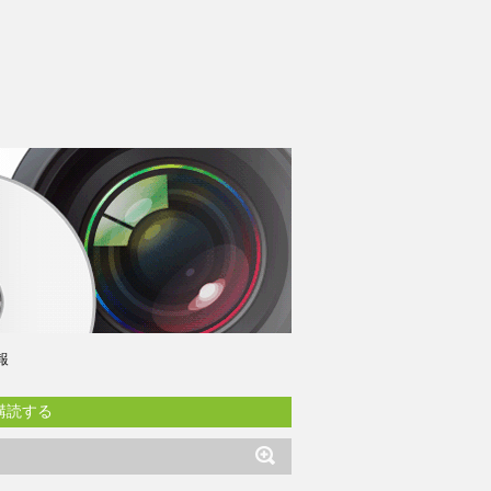
報
購読する