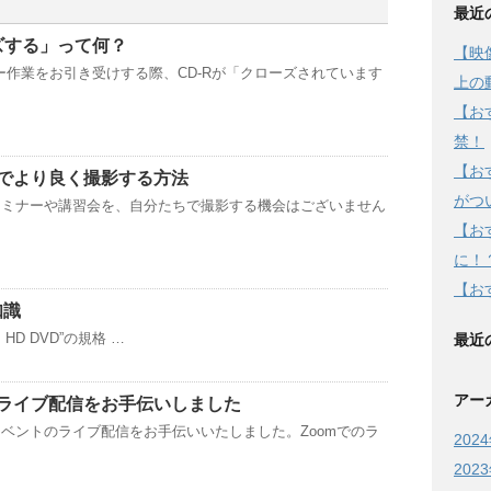
最近
ズする」って何？
【映
ピー作業をお引き受けする際、CD-Rが「クローズされています
上の
【お
禁！
【お
でより良く撮影する方法
がつ
セミナーや講習会を、自分たちで撮影する機会はございません
【お
に！
【お
知識
vs HD DVD”の規格 …
最近
アー
ライブ配信をお手伝いしました
ベントのライブ配信をお手伝いいたしました。Zoomでのラ
202
202