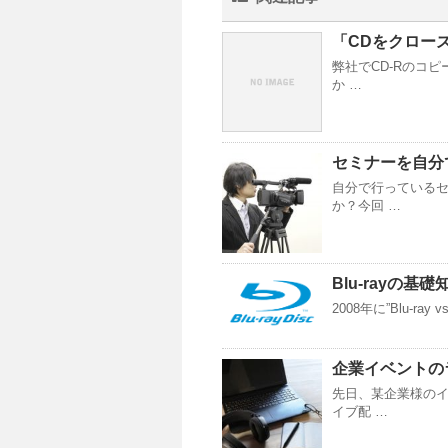
「CDをクロー
弊社でCD-Rのコ
か …
セミナーを自分
自分で行っている
か？今回 …
Blu-rayの基礎
2008年に”Blu-ray 
企業イベントの
先日、某企業様のイ
イブ配 …