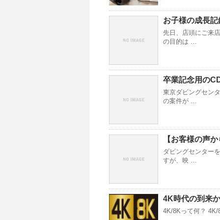
お子様の成長記
先日、店頭にご来店
の目的は …
卒業記念用のC
東京ダビングセンタ
の案件が …
【お客様の声か
ダビングセンターを
すが、映 …
4K時代の到来か
4K/8Kって何？ 