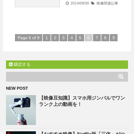
2014/09/30
映像関連記事
Page 6 of 9
1
2
3
4
5
6
7
8
9
購読する
NEW POST
【映像豆知識】スマホ用ジンバルでワン
ランク上の動画を！